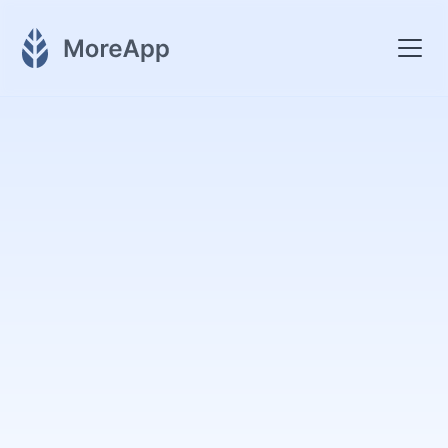
MoreApp aide les équipes de terrain, tous secteurs
confondus, à travailler pour plus de 2 000 clients
dans le monde. Découvrez ses fonctionnalité,
formulaires et intégrations adaptées aux cas
professionnels spécifiques.