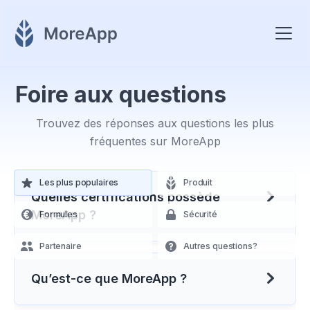
Foire aux questions
Trouvez des réponses aux questions les plus
fréquentes sur MoreApp
Les plus populaires
Produit
Quelles certifications possède
MoreApp ?
Formules
Sécurité
MoreApp est fière d'être certifiée ISO
Partenaire
Autres questions?
27701 et ISO 27001, ce qui démontre
Qu’est-ce que MoreApp ?
notre engagement à protéger vos
données et à garantir la conformité en
MoreApp est un logiciel d'automatisation