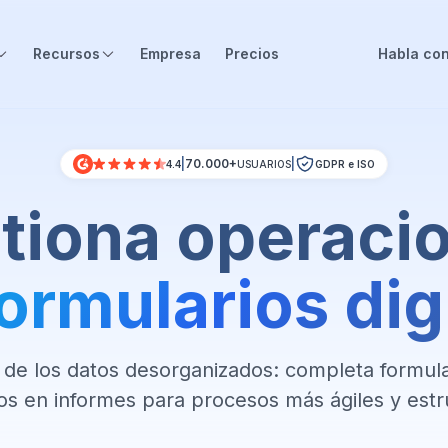
Recursos
Empresa
Precios
Habla con
|
70.000+
|
4.4
USUARIOS
GDPR e ISO
tiona operaci
ormularios dig
 de los datos desorganizados: completa formula
os en informes para procesos más ágiles y est