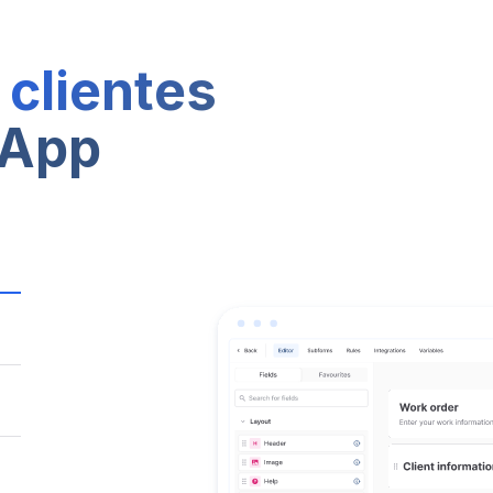
s
clientes
eApp