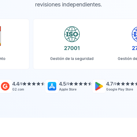
revisiones independientes.
nto
Gestión de la seguridad
Gestión de
4.4
4.5
4.7
/5
/5
/5
G2.com
Apple Store
Google Play Store