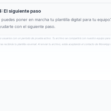
: El siguiente paso
puedes poner en marcha tu plantilla digital para tu equip
yudarte con el siguiente paso.
los usuarios con un período de prueba activo. Tu archivo se compartirá con nuestro equipo para c
ecibirás tu plantilla via email. Al enviar tu archivo, estás aceptando el contacto de MoreApp v