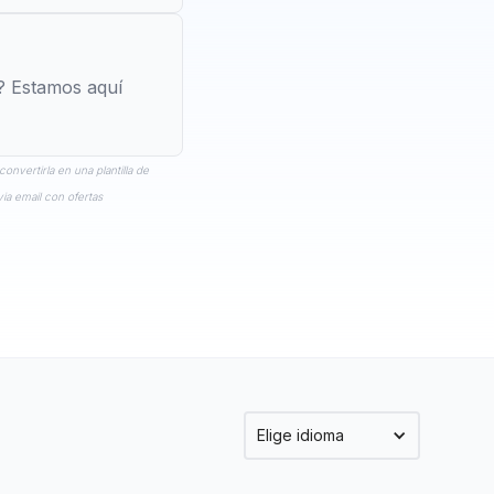
o? Estamos aquí
onvertirla en una plantilla de
ia email con ofertas
Elige idioma