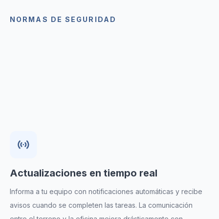
NORMAS DE SEGURIDAD
Mejora las inspecciones en
obra
La eficiencia es clave. Con nuestro Editor de
Formularios, puedes crear órdenes de trabajo,
checklists, inspecciones y mucho más para tus
operaciones en la construcción.
Actualizaciones en tiempo real
Informa a tu equipo con notificaciones automáticas y recibe
avisos cuando se completen las tareas. La comunicación
entre el terreno y la oficina mejora drásticamente con