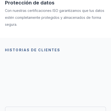
Protección de datos
Con nuestras certificaciones ISO garantizamos que tus datos
estén completamente protegidos y almacenados de forma
segura.
HISTORIAS DE CLIENTES
Cómo otras empresas usan
MoreApp
Inspírate en cómo otras empresas utilizan MoreApp
y descubre cómo mejoran sus procesos a través de
integraciones, métodos rentables y formularios
digitales.