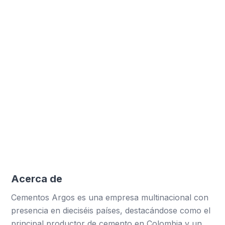
Formularios generados
Más de 29.032 formularios digitales creados,
mejorando la recolección
Reducción de papel
Eliminación de 116.128 hojas de papel
Horas optimizadas
Optimización de más de 19.355 horas de trabajo
a través
Acerca de
Cementos Argos es una empresa multinacional con
presencia en dieciséis países, destacándose como el
principal productor de cemento en Colombia y un