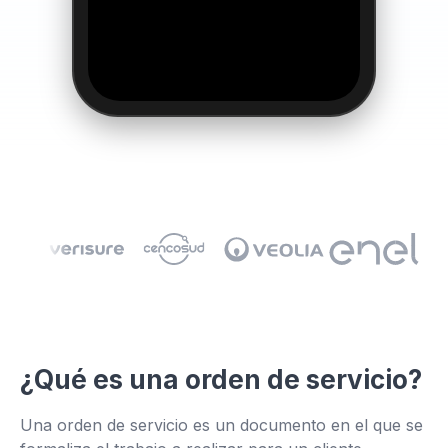
¿Qué es una orden de servicio?
👆
Una orden de servicio es un documento en el que se
Haz clic y pruébalo tú mismo