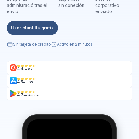
administració tras el
sin conexión
corporativo
envío
enviado
Usar plantilla gratis
Sin tarjeta de crédito
Activo en 2 minutos
4.4
en G2
4.5
en iOS
4.7
en Android