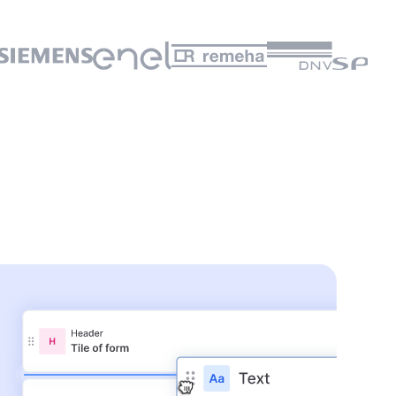
👆
ic y pruébalo tú mismo