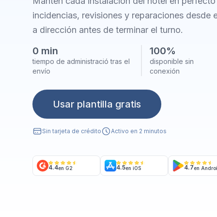
Mantén cada instalación del hotel en perfecto
incidencias, revisiones y reparaciones desde e
a dirección antes de terminar el turno.
0 min
100%
tiempo de administració tras el
disponible sin
envío
conexión
Usar plantilla gratis
Sin tarjeta de crédito
Activo en 2 minutos
4.4
4.5
4.7
en G2
en iOS
en Andro