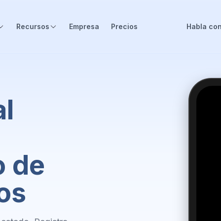
Recursos
Empresa
Precios
Habla con
al
o de
os