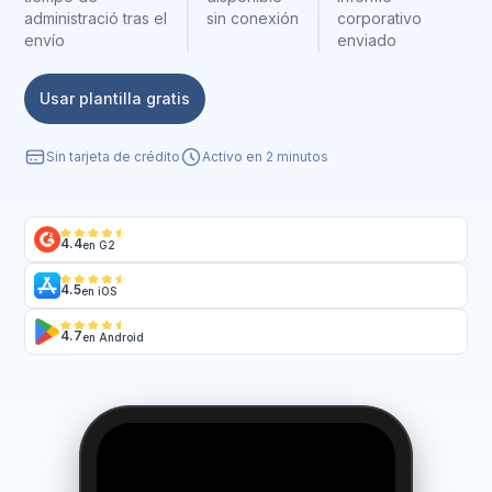
administració tras el
sin conexión
corporativo
envío
enviado
Usar plantilla gratis
Sin tarjeta de crédito
Activo en 2 minutos
4.4
en G2
4.5
en iOS
4.7
en Android