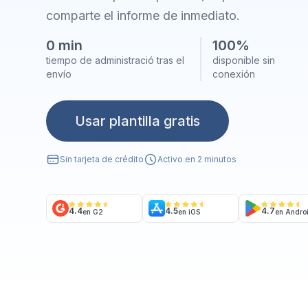
comparte el informe de inmediato.
0 min
100%
tiempo de administració tras el
disponible sin
envío
conexión
Usar plantilla gratis
Sin tarjeta de crédito
Activo en 2 minutos
4.4
4.5
4.7
en G2
en iOS
en Andro