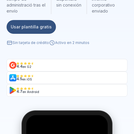
administració tras el
sin conexión
corporativo
envío
enviado
Usar plantilla gratis
Sin tarjeta de crédito
Activo en 2 minutos
4.4
en G2
4.5
en iOS
4.7
en Android