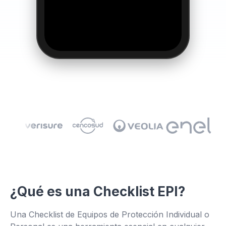
¿Qué es una Checklist EPI?
👆
Una Checklist de Equipos de Protección Individual o
Haz clic y pruébalo tú mismo