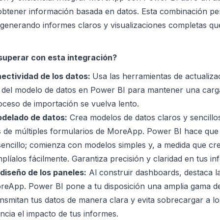
btener información basada en datos. Esta combinación per
e, generando informes claros y visualizaciones completas q
superar con esta integración?
nectividad de los datos:
Usa las herramientas de actualiza
 del modelo de datos en Power BI para mantener una carga
roceso de importación se vuelva lento.
modelado de datos:
Crea modelos de datos claros y sencillos
 de múltiples formularios de MoreApp. Power BI hace que 
sencillo; comienza con modelos simples y, a medida que cr
plíalos fácilmente. Garantiza precisión y claridad en tus in
diseño de los paneles:
Al construir dashboards, destaca l
reApp. Power BI pone a tu disposición una amplia gama de 
ransmitan tus datos de manera clara y evita sobrecargar a lo
encia el impacto de tus informes.