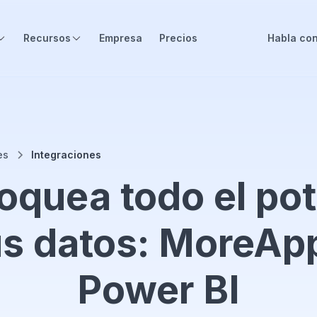
Recursos
Empresa
Precios
Habla con
es
Integraciones
oquea todo el pot
us datos: MoreAp
Power BI