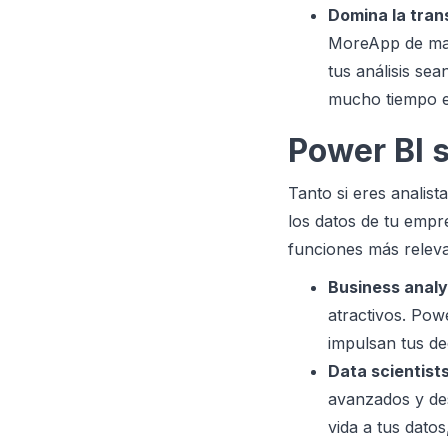
Domina la tran
MoreApp de mane
tus análisis se
mucho tiempo e
Power BI s
Tanto si eres analis
los datos de tu empr
funciones más releva
Business analy
atractivos. Pow
impulsan tus de
Data scientists
avanzados y des
vida a tus dato