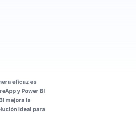
nera eficaz es
oreApp y Power BI
BI mejora la
olución ideal para