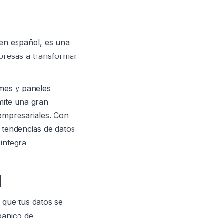
 en español, es una
mpresas a transformar
rmes y paneles
mite una gran
 empresariales. Con
r tendencias de datos
 integra
I
que tus datos se
banico de