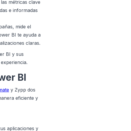
las métricas clave
idas e informadas
pañas, mide el
Power BI te ayuda a
lizaciones claras.
er BI y sus
 experiencia.
wer BI
mate
y Zypp dos
anera eficiente y
us aplicaciones y