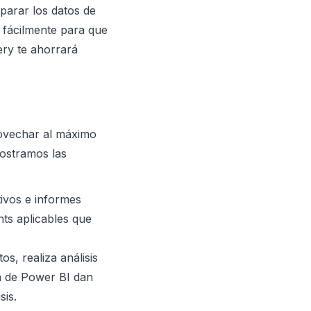
parar los datos de
 fácilmente para que
ery te ahorrará
rovechar al máximo
mostramos las
ivos e informes
hts aplicables que
os, realiza análisis
n de Power BI dan
sis.