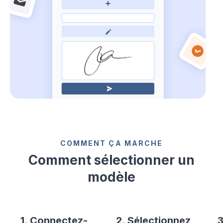
COMMENT ÇA MARCHE
Comment sélectionner un
modèle
1. Connectez-
2. Sélectionnez
3