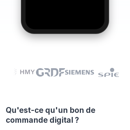
Qu'est-ce qu'un bon de
👆
commande digital ?
Essayez par vous-même