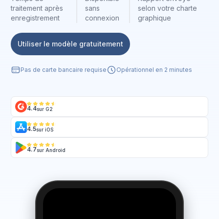
traitement après
sans
selon votre charte
enregistrement
connexion
graphique
Utiliser le modèle gratuitement
Pas de carte bancaire requise
Opérationnel en 2 minutes
4.4
sur G2
4.5
sur iOS
4.7
sur Android