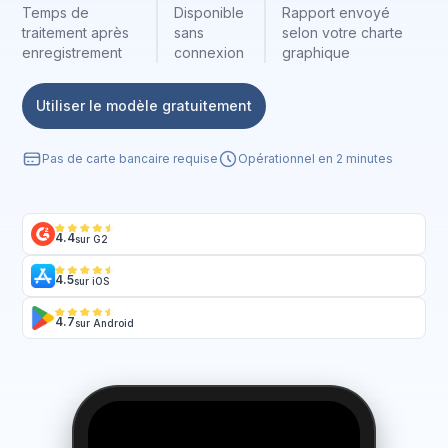
Temps de
Disponible
Rapport envoyé
traitement après
sans
selon votre charte
enregistrement
connexion
graphique
Utiliser le modèle gratuitement
Pas de carte bancaire requise
Opérationnel en 2 minutes
4.4
sur G2
4.5
sur iOS
4.7
sur Android