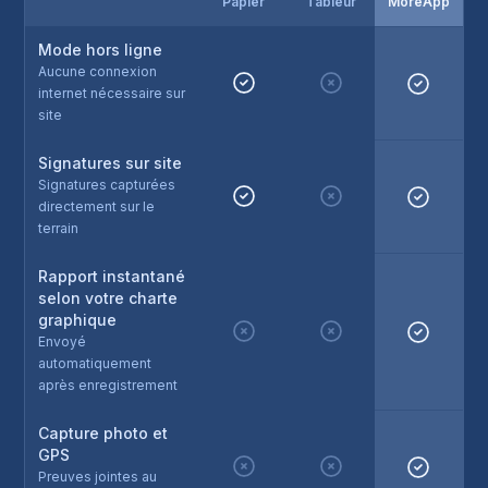
Papier
Tableur
MoreApp
Mode hors ligne
Aucune connexion
internet nécessaire sur
site
Signatures sur site
Signatures capturées
directement sur le
terrain
Rapport instantané
selon votre charte
graphique
Envoyé
automatiquement
après enregistrement
Capture photo et
GPS
Preuves jointes au