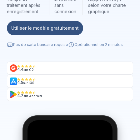
traitement après
sans
selon votre charte
enregistrement
connexion
graphique
Utiliser le modèle gratuitement
Pas de carte bancaire requise
Opérationnel en 2 minutes
4.4
sur G2
4.5
sur iOS
4.7
sur Android