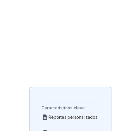
Formularios fáciles
Formularios complejos
simplificados para empleados de
campo
Características clave
Reportes personalizados