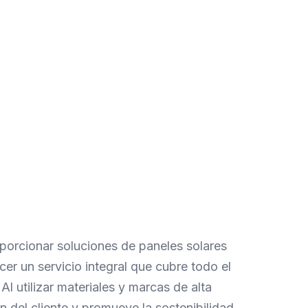
Informes profesionales
Informes profesionales y
personalización para clientes
porcionar soluciones de paneles solares
er un servicio integral que cubre todo el
Al utilizar materiales y marcas de alta
n del cliente y promueve la sostenibilidad.