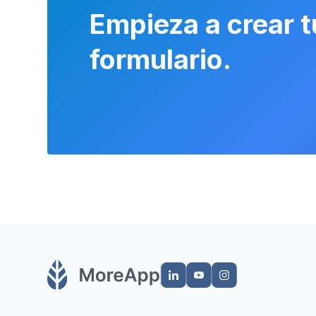
Empieza a crear t
formulario.