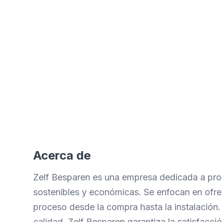
Eficiencia mejorada
Procesos optimizados con
formularios digitales para
instalaciones
Acerca de
Zelf Besparen es una empresa dedicada a pro
sostenibles y económicas. Se enfocan en ofrec
proceso desde la compra hasta la instalación. 
calidad, Zelf Besparen garantiza la satisfacció