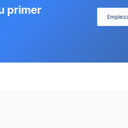
u primer
Empieza