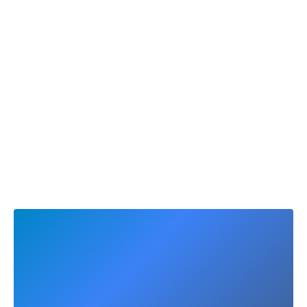
de
melhorar a
investir
reflorestamento
vida de um
em nosso
milhão de
time
usuários da
apoiando
MoreApp.
a
vitalidade
e
iniciativas
de bem-
estar.