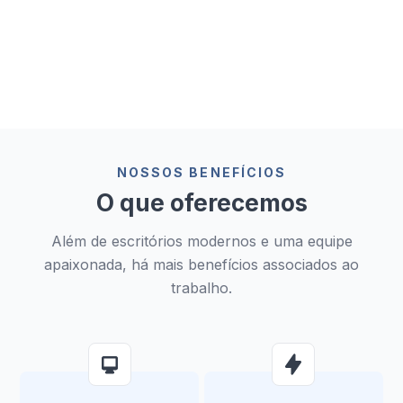
Nossos escritórios estão no coração das cidades
europeias e oferecem espaços de coworking
modernos e iluminados com uma equipe dedicada.
NOSSOS BENEFÍCIOS
O que oferecemos
Além de escritórios modernos e uma equipe
apaixonada, há mais benefícios associados ao
trabalho.