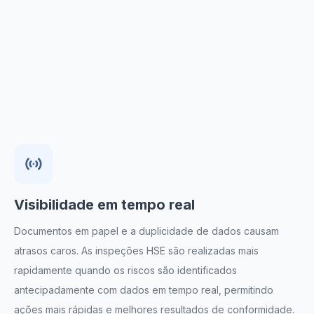
Serviços de facility
management
Avalie rapidamente a segurança dos ambientes de
trabalho e reduza os riscos de incidentes. Identifique
riscos de forma antecipada e cumpra as normas de
Saúde, Segurança e Meio Ambiente utilizando os
formulários necessários.
Visibilidade em tempo real
Documentos em papel e a duplicidade de dados causam
atrasos caros. As inspeções HSE são realizadas mais
rapidamente quando os riscos são identificados
antecipadamente com dados em tempo real, permitindo
ações mais rápidas e melhores resultados de conformidade.