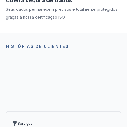
Coleta segura de dados
Seus dados permanecem precisos e totalmente protegidos
graças à nossa certificação ISO.
HISTÓRIAS DE CLIENTES
Como outras empresas usam o
MoreApp
Inspire-se em como outras empresas utilizam o
MoreApp e descubra como elas aprimoram seus
processos por meio de integrações, métodos
econômicos e formulários digitais.
Serviços