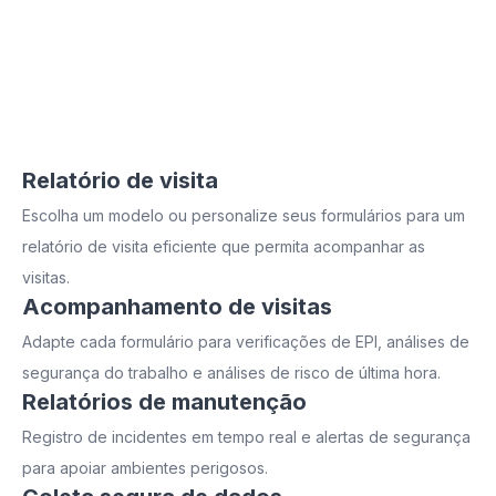
Nossa solução de formulários móveis fornece
evidências confiáveis de que sua empresa está em
conformidade com todas as normas e regulamentos
aplicáveis. Os relatórios podem incluir inspeções de
segurança, manutenção preventiva, relatórios HVAC
e monitoramento ambiental.
Relatório de visita
Escolha um modelo ou personalize seus formulários para um
relatório de visita eficiente que permita acompanhar as
visitas.
Acompanhamento de visitas
Adapte cada formulário para verificações de EPI, análises de
segurança do trabalho e análises de risco de última hora.
Relatórios de manutenção
Registro de incidentes em tempo real e alertas de segurança
para apoiar ambientes perigosos.