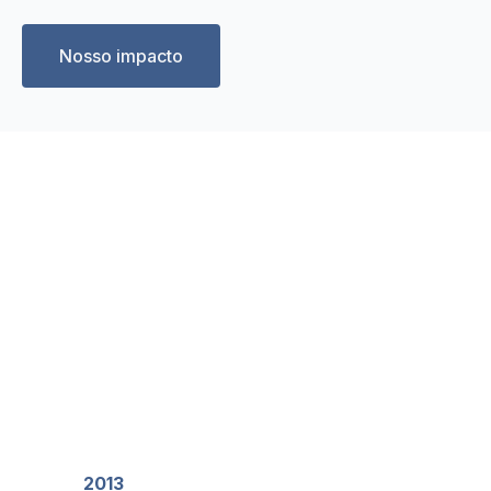
Nosso impacto
A MoreApp ao longo dos anos
Temos orgulho das nossas conquistas e do que
fazemos. Quer conhecer nossos marcos ao longo
do tempo?
2013