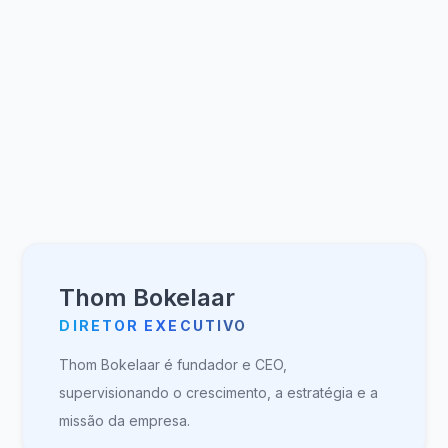
Conheça nossa equipe de
gestão
A equipe de gestão da MoreApp acredita em
capacitar as pessoas apoiando o crescimento, a
inovação e a colaboração, garantindo que a direção
da empresa esteja alinhada com seus valores.
Thom Bokelaar
DIRETOR EXECUTIVO
Thom Bokelaar é fundador e CEO,
supervisionando o crescimento, a estratégia e a
missão da empresa.