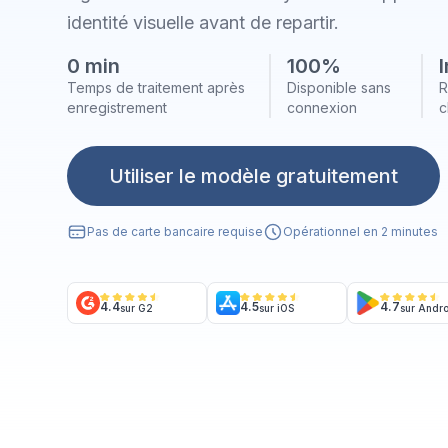
identité visuelle avant de repartir.
0 min
100%
Temps de traitement après
Disponible sans
R
enregistrement
connexion
c
Utiliser le modèle gratuitement
Pas de carte bancaire requise
Opérationnel en 2 minutes
4.4
4.5
4.7
sur G2
sur iOS
sur Andr