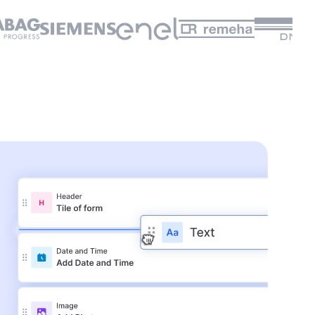
👆
ez par vous-même