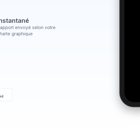
Instantané
apport envoyé selon votre
harte graphique
oid