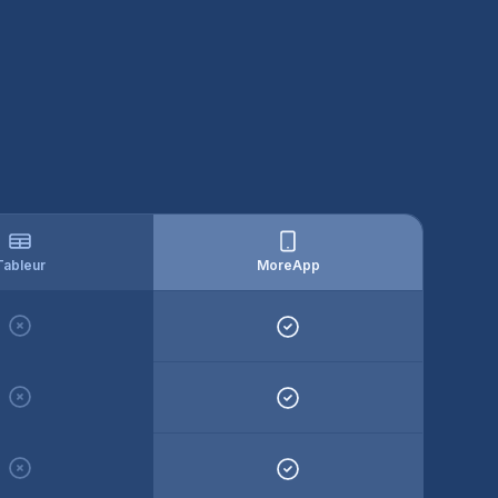
Tableur
MoreApp