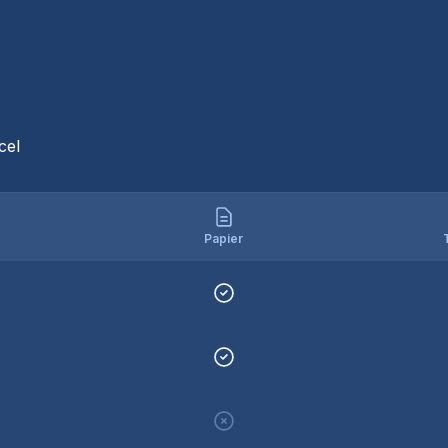
t
cel
Papier