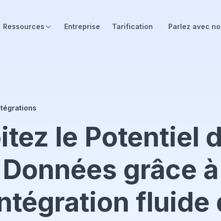
Ressources
Entreprise
Tarification
Parlez avec n
ntégrations
itez le Potentiel 
Données grâce à
intégration fluide