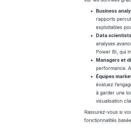
Business analy
rapports percut
exploitables pou
Data scientists
analyses avancé
Power BI, qui m
Managers et di
performance. Av
Équipes market
évaluez l’engag
à garder une lo
visualisation cla
Rassurez-vous si vous
fonctionnalités basée