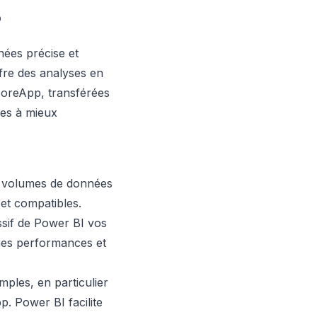
?
nées précise et
ffre des analyses en
MoreApp, transférées
pes à mieux
s volumes de données
et compatibles.
ssif de Power BI vos
nes performances et
ples, en particulier
. Power BI facilite