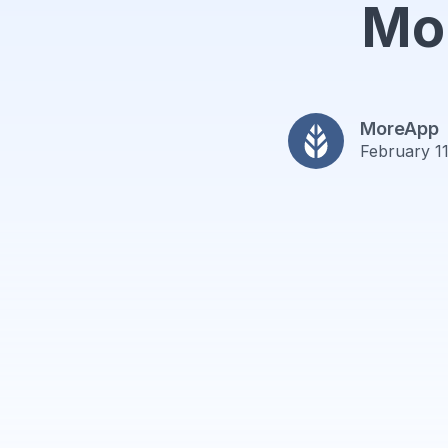
Mo
MoreApp
February 1