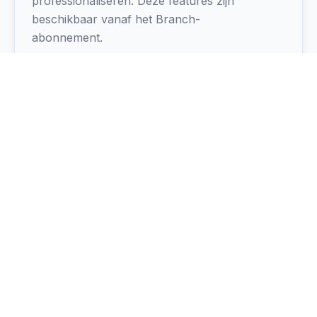
professionaliseren. Deze features zijn
beschikbaar vanaf het Branch-
abonnement.
Kan ik MoreApp integreren met
andere tools?
Ja, MoreApp biedt verschillende
integratiemogelijkheden, zoals onze
openbare API en Webhooks. Daarnaast is
er nog veel meer mogelijk via
automatiseringsplatforms zoals Zapier,
Make en Power Automate.