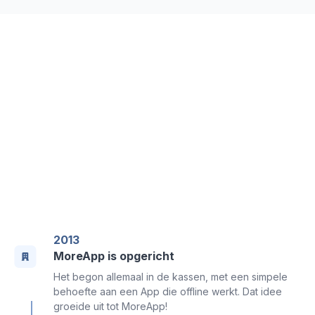
MoreApp door de jaren heen
We zijn trots op wat we bereikt hebben en op wat
we doen. Meer weten over onze mijlpalen door de
jaren heen?
2013
MoreApp is opgericht
Het begon allemaal in de kassen, met een simpele
behoefte aan een App die offline werkt. Dat idee
groeide uit tot MoreApp!