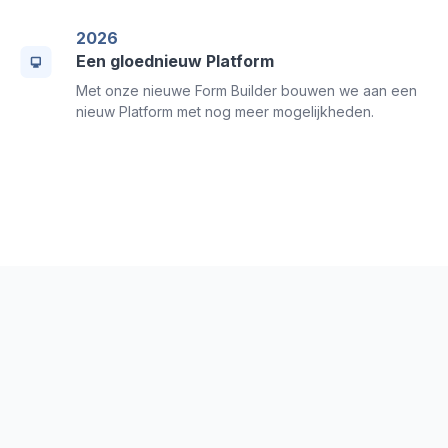
2026
Een gloednieuw Platform
Met onze nieuwe Form Builder bouwen we aan een
nieuw Platform met nog meer mogelijkheden.
Maak kennis met ons
managementteam
Het managementteam van MoreApp gelooft in het
versterken van mensen door groei, innovatie en