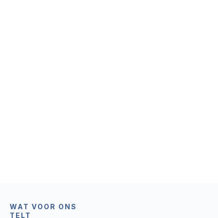
We doen het elke dag
We groeien samen als
1% beter
één team
We prioriteren mens en
We zijn trots op ons
planeet
werk
We houden het simpel
en transparant
WAT VOOR ONS
TELT