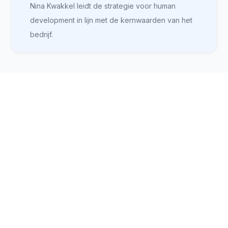
Nina Kwakkel leidt de strategie voor human
development in lijn met de kernwaarden van het
bedrijf.
Ben jij de teamspeler die we
zoeken?
Samenwerking en ondersteuning zijn kernwaarden
voor ons. Ben jij wie we zoeken? Neem contact met
ons op.