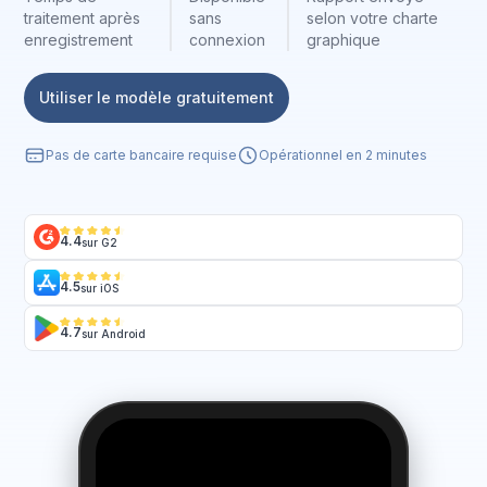
traitement après
sans
selon votre charte
enregistrement
connexion
graphique
Utiliser le modèle gratuitement
Pas de carte bancaire requise
Opérationnel en 2 minutes
4.4
sur G2
4.5
sur iOS
4.7
sur Android