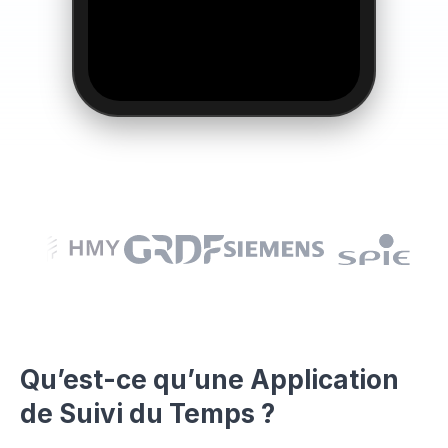
Qu’est-ce qu’une Application
👆
de Suivi du Temps ?
Essayez par vous-même