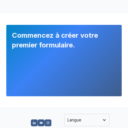
?
Oui, MoreApp propose une API publique,
des Webhooks et des outils d’automatisation
comme Zapier, Make ou Power Automate.
Commencez à créer votre
premier formulaire.
Langue