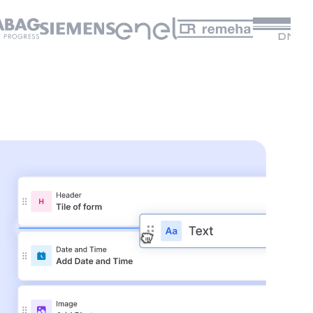
👆
ez par vous-même