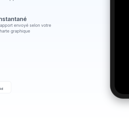
Instantané
apport envoyé selon votre
harte graphique
oid