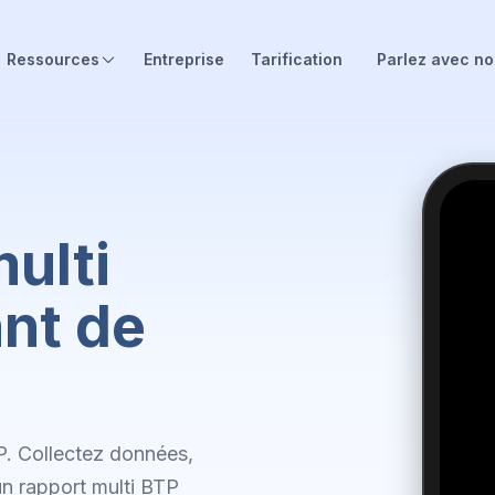
Ressources
Entreprise
Tarification
Parlez avec n
ulti
nt de
P. Collectez données,
 un rapport multi BTP