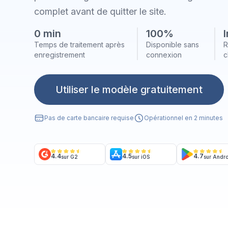
complet avant de quitter le site.
0 min
100%
Temps de traitement après
Disponible sans
R
enregistrement
connexion
c
Utiliser le modèle gratuitement
Pas de carte bancaire requise
Opérationnel en 2 minutes
4.4
4.5
4.7
sur G2
sur iOS
sur Andr