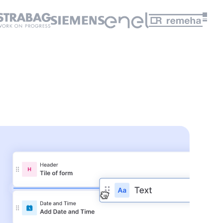
👆
pen Sie hier, um es selbst
auszuprobieren