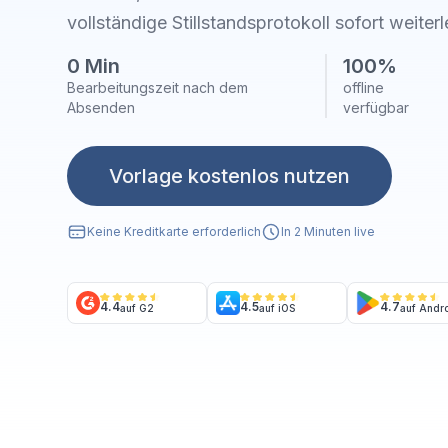
vollständige Stillstandsprotokoll sofort weiterl
0 Min
100%
Bearbeitungszeit nach dem
offline
Absenden
verfügbar
Vorlage kostenlos nutzen
Keine Kreditkarte erforderlich
In 2 Minuten live
4.4
4.5
4.7
auf G2
auf iOS
auf Andr