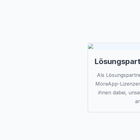
Welch
Lösungspar
Als Lösungspartne
MoreApp-Lizenzen
ihnen dabei, unse
a