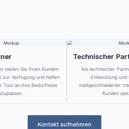
PARTNERPROGRAMM
e Partnerschaft passt zu 
tner
Technischer Par
r stellen Sie Ihren Kunden
Als technischer Partne
 zur Verfügung und helfen
Entwicklung und B
r Tool an ihre Bedürfnisse
maßgeschneiderter Inte
nzupassen.
Kunden spezi
Kontakt aufnehmen