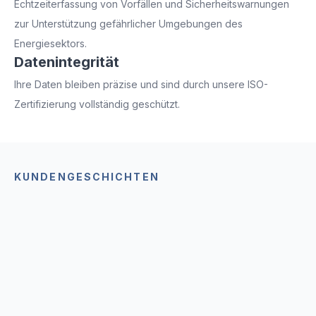
Echtzeiterfassung von Vorfällen und Sicherheitswarnungen
zur Unterstützung gefährlicher Umgebungen des
Energiesektors.
Datenintegrität
Ihre Daten bleiben präzise und sind durch unsere ISO-
Zertifizierung vollständig geschützt.
KUNDENGESCHICHTEN
Wie andere Unternehmen
MoreApp nutzen
Lassen Sie sich inspirieren, wie andere Unternehmen
MoreApp nutzen, und entdecken Sie, wie sie ihre
Prozesse durch Integrationen, kostengünstige