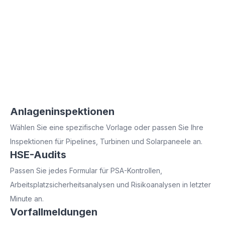
Dokumentation
Unsere mobile Formularlösung bietet zuverlässige
Nachweise dafür, dass Ihr Unternehmen alle
anwendbaren Regeln und Vorschriften einhält.
Compliance-Berichte können
Sicherheitsinspektionen, präventive Wartung und
Umweltüberwachung umfassen.
Anlageninspektionen
Wählen Sie eine spezifische Vorlage oder passen Sie Ihre
Inspektionen für Pipelines, Turbinen und Solarpaneele an.
HSE-Audits
Passen Sie jedes Formular für PSA-Kontrollen,
Arbeitsplatzsicherheitsanalysen und Risikoanalysen in letzter
Minute an.
Vorfallmeldungen