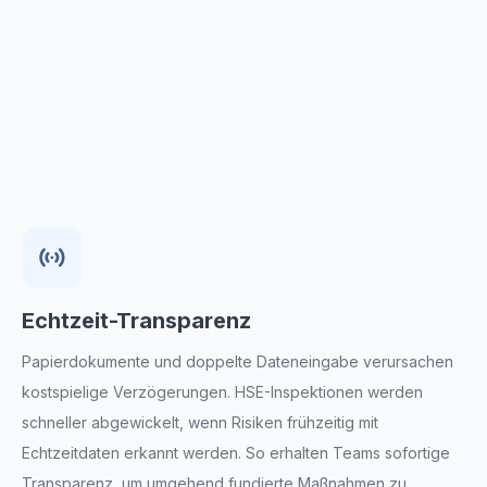
Einhaltung von Vorschriften
Bewerten Sie schnell die Sicherheit von
Arbeitsumgebungen und reduzieren Sie das Risiko
von Vorfällen. Erkennen Sie Risiken frühzeitig und
halten Sie sich mit den benötigten Formularen an die
Vorschriften für Gesundheit, Sicherheit, Umwelt und
Energie.
Echtzeit-Transparenz
Papierdokumente und doppelte Dateneingabe verursachen
kostspielige Verzögerungen. HSE-Inspektionen werden
schneller abgewickelt, wenn Risiken frühzeitig mit
Echtzeitdaten erkannt werden. So erhalten Teams sofortige
Transparenz, um umgehend fundierte Maßnahmen zu