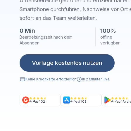
Arbeitsbereiche geordnet und effizient halten.
Smartphone durchführen, Nachweise vor Ort e
sofort an das Team weiterleiten.
0 Min
100%
Bearbeitungszeit nach dem
offline
Absenden
verfügbar
Vorlage kostenlos nutzen
Keine Kreditkarte erforderlich
In 2 Minuten live
4.4
4.5
4.7
auf G2
auf iOS
auf Andr