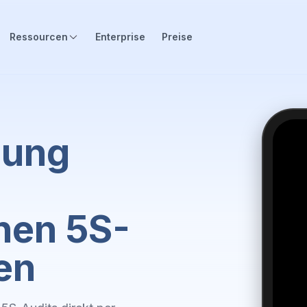
Ressourcen
Enterprise
Preise
hung
nen 5S-
en