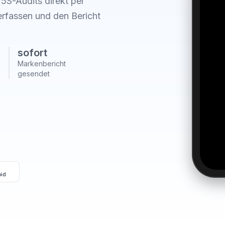
 5S-Audits direkt per
rfassen und den Bericht
sofort
Markenbericht
gesendet
oid