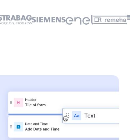
👆
pen Sie hier, um es selbst
auszuprobieren