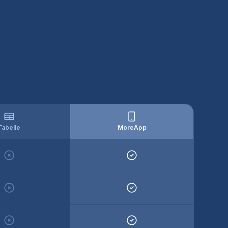
Tabelle
MoreApp