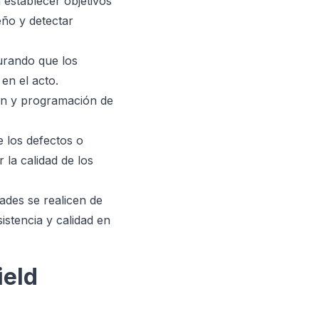
 establecer objetivos
eño y detectar
gurando que los
en el acto.
ción y programación de
e los defectos o
la calidad de los
dades se realicen de
stencia y calidad en
ield