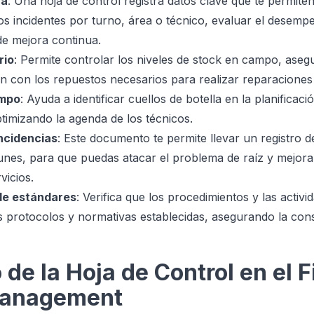
ua
: Una hoja de control registra datos clave que te permiten
los incidentes por turno, área o técnico, evaluar el desemp
e mejora continua.
rio
: Permite controlar los niveles de stock en campo, ase
n con los repuestos necesarios para realizar reparaciones 
empo
: Ayuda a identificar cuellos de botella en la planifica
ptimizando la agenda de los técnicos.
ncidencias
: Este documento te permite llevar un registro d
nes, para que puedas atacar el problema de raíz y mejorar 
vicios.
de estándares
: Verifica que los procedimientos y las activi
 protocolos y normativas establecidas, asegurando la consi
 de la Hoja de Control en el F
Management