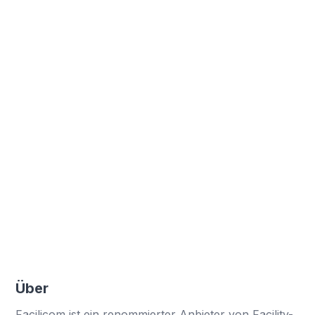
80%
Weniger Unfälle
Deutliche Reduzierung von Arbeitsunfällen
4
Tage Gespart
Bearbeitungszeit von 25 auf 4 Tage verkürzt
Positives Feedback
Mitarbeiter loben die Benutzerfreundlichkeit und
Effizienz
Über
Facilicom ist ein renommierter Anbieter von Facility-