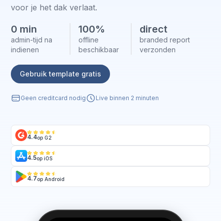
voor je het dak verlaat.
0 min
100%
direct
admin-tijd na
offline
branded report
indienen
beschikbaar
verzonden
Gebruik template gratis
Geen creditcard nodig
Live binnen 2 minuten
4.4
op G2
4.5
op iOS
4.7
op Android