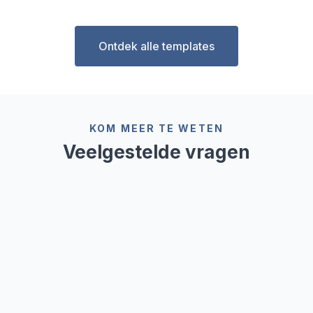
Ontdek alle templates
KOM MEER TE WETEN
Veelgestelde vragen
Kan ik de digitale dakinspectie
offline gebruiken?
Ja, alle gegevens worden altijd lokaal op je
apparaat opgeslagen, zodat ze beschikbaar