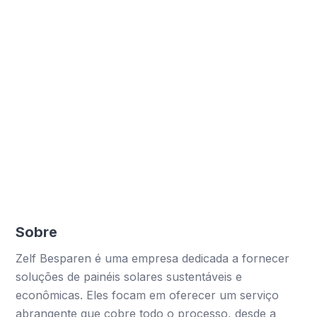
para instalações
Relatórios
Relatórios profissionais e personalização para
clientes
Formulários amigáveis
Formulários complexos simplificados para
funcionários de campo
Sobre
Zelf Besparen é uma empresa dedicada a fornecer
soluções de painéis solares sustentáveis e
econômicas. Eles focam em oferecer um serviço
abrangente que cobre todo o processo, desde a