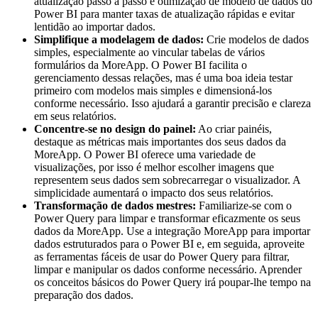
atualização passo a passo e otimização de modelo de dados do
Power BI para manter taxas de atualização rápidas e evitar
lentidão ao importar dados.
Simplifique a modelagem de dados:
Crie modelos de dados
simples, especialmente ao vincular tabelas de vários
formulários da MoreApp. O Power BI facilita o
gerenciamento dessas relações, mas é uma boa ideia testar
primeiro com modelos mais simples e dimensioná-los
conforme necessário. Isso ajudará a garantir precisão e clareza
em seus relatórios.
Concentre-se no design do painel:
Ao criar painéis,
destaque as métricas mais importantes dos seus dados da
MoreApp. O Power BI oferece uma variedade de
visualizações, por isso é melhor escolher imagens que
representem seus dados sem sobrecarregar o visualizador. A
simplicidade aumentará o impacto dos seus relatórios.
Transformação de dados mestres:
Familiarize-se com o
Power Query para limpar e transformar eficazmente os seus
dados da MoreApp. Use a integração MoreApp para importar
dados estruturados para o Power BI e, em seguida, aproveite
as ferramentas fáceis de usar do Power Query para filtrar,
limpar e manipular os dados conforme necessário. Aprender
os conceitos básicos do Power Query irá poupar-lhe tempo na
preparação dos dados.