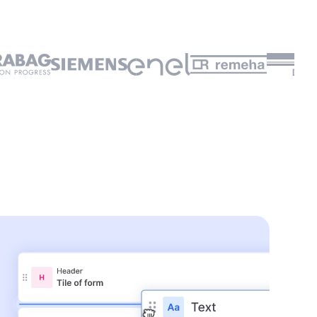
👆
 zelf te proberen