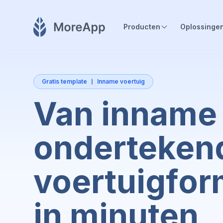
Producten
Oplossinge
Gratis template
Inname voertuig
Van inname
onderteken
voertuigfor
in minuten