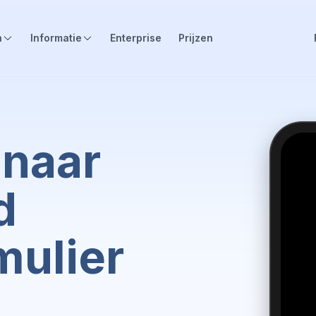
n
Informatie
Enterprise
Prijzen
 naar
d
mulier