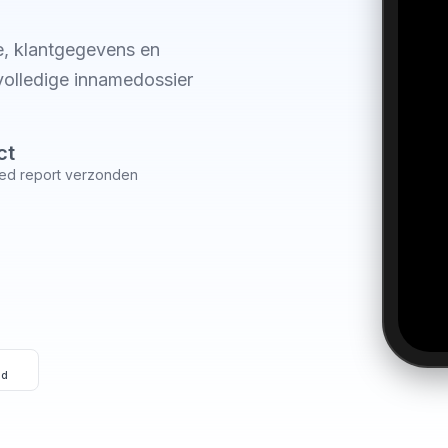
ie, klantgegevens en
volledige innamedossier
ct
ed report verzonden
id