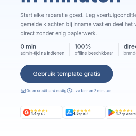
Start elke reparatie goed. Leg voertuigcondit
gemelde klachten bij inname vast en deel het 
direct zonder enig papierwerk.
0 min
100%
dire
admin-tijd na indienen
offline beschikbaar
brand
Gebruik template gratis
Geen creditcard nodig
Live binnen 2 minuten
4.4
4.5
4.7
op G2
op iOS
op Andro