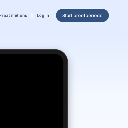
Start proefperiode
Praat met ons
Log in