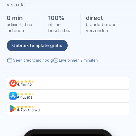
vertrekt.
0 min
100%
direct
admin-tijd na
offline
branded report
indienen
beschikbaar
verzonden
Gebruik template gratis
Geen creditcard nodig
Live binnen 2 minuten
4.4
op G2
4.5
op iOS
4.7
op Android