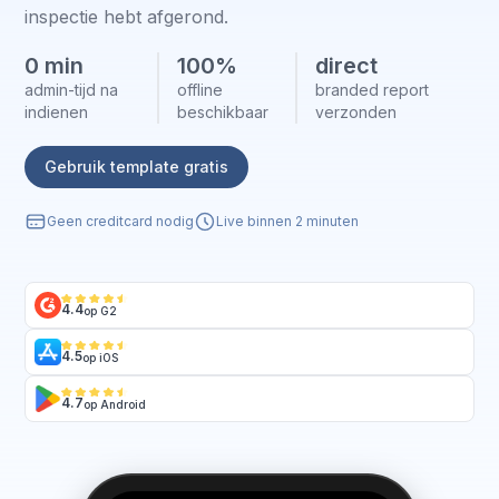
inspectie hebt afgerond.
0 min
100%
direct
admin-tijd na
offline
branded report
indienen
beschikbaar
verzonden
Gebruik template gratis
Geen creditcard nodig
Live binnen 2 minuten
4.4
op G2
4.5
op iOS
4.7
op Android