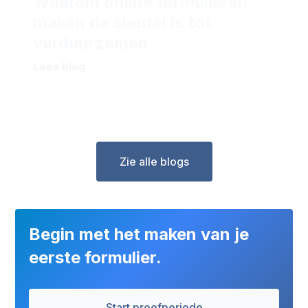
Waarom online formulieren
maken de sleutel is tot
verduurzamen
Lees blog
Zie alle blogs
Begin met het maken van je
eerste formulier.
Start proefperiode