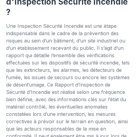
👆
d'Inspection Sécurité Incendie
?
Essayez par vous-même
Une Inspection Sécurité Incendie est une étape
indispensable dans le cadre de la prévention des
risques au sein d’un bâtiment, d’un site industriel ou
d’un établissement recevant du public. Il s’agit d’un
rapport qui détaille l’ensemble des vérifications
effectuées sur les dispositifs de sécurité incendie, tels
que les extincteurs, les alarmes, les détecteurs de
fumée, les issues de secours ou encore les systèmes
de désenfumage. Ce Rapport d’Inspection de
Sécurité d’Incendie est réalisé selon une fréquence
bien définie, avec des informations clés sur l’état du
matériel contrôlé, les éventuelles anomalies
constatées lors d’une intervention, les mesures
correctives à prévoir sur le terrain en question, ainsi
que les acteurs responsables de la mise en
conformité. Il peut également être mis à jour lors de