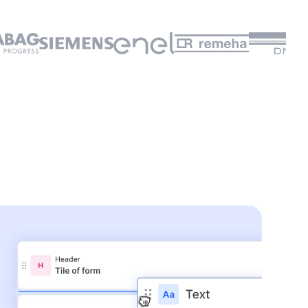
👆
ez par vous-même