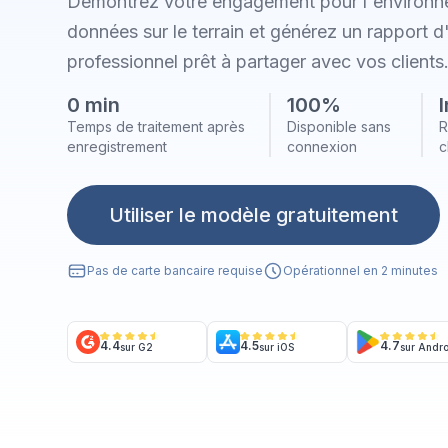
Démontrez votre engagement pour l'environn
données sur le terrain et générez un rapport 
professionnel prêt à partager avec vos clients
0 min
100%
Temps de traitement après
Disponible sans
R
enregistrement
connexion
c
Utiliser le modèle gratuitement
Pas de carte bancaire requise
Opérationnel en 2 minutes
4.4
4.5
4.7
sur G2
sur iOS
sur Andr