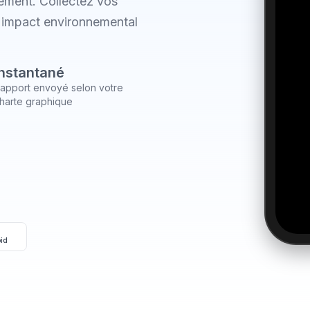
ement. Collectez vos
d'impact environnemental
.
Instantané
apport envoyé selon votre
harte graphique
oid